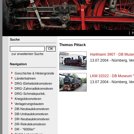
Suche
Thomas Pittack
zur erweiterten Suche
Hartmann 3907 - DB Muse
13.07.2004 - Nürnberg, V
Navigation
Geschichte & Hintergründe
LKM 32022 - DB Museum "
Länderbahnen
13.07.2004 - Nürnberg, V
DRG-Einheitslokomotiven
DRG-Zahnradlokomotiven
DRG-Schmalspurlok.
Kriegslokomotiven
Verlagerungsbauten
DB-Neubaulokomotiven
DB-Umbaulokomotiven
DR-Neubaulokomotiven
DR-Rekolokomotiven
DR - "6000er"