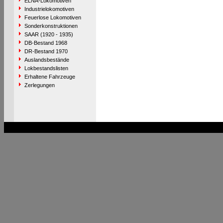
ELNA-Lokomotiven
Industrielokomotiven
Feuerlose Lokomotiven
Sonderkonstruktionen
SAAR (1920 - 1935)
DB-Bestand 1968
DR-Bestand 1970
Auslandsbestände
Lokbestandslisten
Erhaltene Fahrzeuge
Zerlegungen