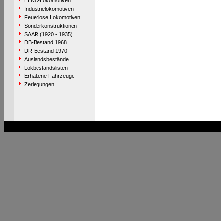
ELNA-Lokomotiven
Industrielokomotiven
Feuerlose Lokomotiven
Sonderkonstruktionen
SAAR (1920 - 1935)
DB-Bestand 1968
DR-Bestand 1970
Auslandsbestände
Lokbestandslisten
Erhaltene Fahrzeuge
Zerlegungen