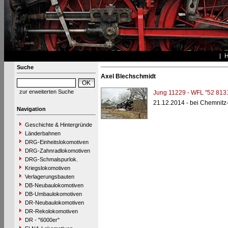
Suche
Axel Blechschmidt
zur erweiterten Suche
Jung 11229 - WFL "52 813
21.12.2014 - bei Chemnitz
Navigation
Geschichte & Hintergründe
Länderbahnen
DRG-Einheitslokomotiven
DRG-Zahnradlokomotiven
DRG-Schmalspurlok.
Kriegslokomotiven
Verlagerungsbauten
DB-Neubaulokomotiven
DB-Umbaulokomotiven
DR-Neubaulokomotiven
DR-Rekolokomotiven
DR - "6000er"