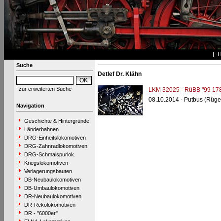
Suche
Detlef Dr. Klähn
zur erweiterten Suche
LKM 32025 - RüBB "99 178
08.10.2014 - Putbus (Rüge
Navigation
Geschichte & Hintergründe
Länderbahnen
DRG-Einheitslokomotiven
DRG-Zahnradlokomotiven
DRG-Schmalspurlok.
Kriegslokomotiven
Verlagerungsbauten
DB-Neubaulokomotiven
DB-Umbaulokomotiven
DR-Neubaulokomotiven
DR-Rekolokomotiven
DR - "6000er"