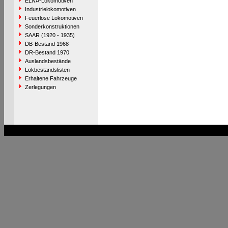
ELNA-Lokomotiven
Industrielokomotiven
Feuerlose Lokomotiven
Sonderkonstruktionen
SAAR (1920 - 1935)
DB-Bestand 1968
DR-Bestand 1970
Auslandsbestände
Lokbestandslisten
Erhaltene Fahrzeuge
Zerlegungen