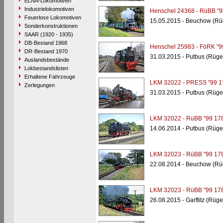
ELNA-Lokomotiven
Industrielokomotiven
Henschel 24368 - RüBB "9
Feuerlose Lokomotiven
15.05.2015 - Beuchow (Rü
Sonderkonstruktionen
SAAR (1920 - 1935)
DB-Bestand 1968
Henschel 25983 - FöRK "9
DR-Bestand 1970
31.03.2015 - Putbus (Rüge
Auslandsbestände
Lokbestandslisten
Erhaltene Fahrzeuge
LKM 32022 - PRESS "99 1
Zerlegungen
31.03.2015 - Putbus (Rüge
LKM 32022 - RüBB "99 178
14.06.2014 - Putbus (Rüge
LKM 32023 - RüBB "99 178
22.08.2014 - Beuchow (Rü
LKM 32023 - RüBB "99 178
26.08.2015 - Garftitz (Rüge