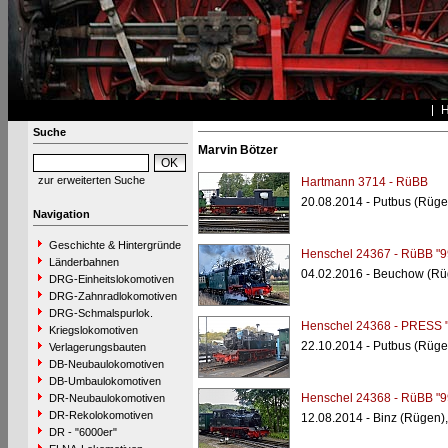
Suche
Marvin Bötzer
zur erweiterten Suche
Hartmann 3714 - RüBB
20.08.2014 - Putbus (Rüge
Navigation
Geschichte & Hintergründe
Henschel 24367 - RüBB "9
Länderbahnen
04.02.2016 - Beuchow (Rü
DRG-Einheitslokomotiven
DRG-Zahnradlokomotiven
DRG-Schmalspurlok.
Henschel 24368 - PRESS "
Kriegslokomotiven
22.10.2014 - Putbus (Rüge
Verlagerungsbauten
DB-Neubaulokomotiven
DB-Umbaulokomotiven
Henschel 24368 - RüBB "9
DR-Neubaulokomotiven
DR-Rekolokomotiven
12.08.2014 - Binz (Rügen)
DR - "6000er"