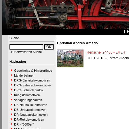
Suche
Christian Andres Amado
zur erweiterten Suche
Henschel 24465 - EHEH
01.01.2018 - Erkrath-Hoc
Navigation
Geschichte & Hintergründe
Länderbahnen
DRG-Einheitslokomotiven
DRG-Zahnradlokomotiven
DRG-Schmalspurlok.
Kriegslokomotiven
Verlagerungsbauten
DB-Neubaulokomotiven
DB-Umbaulokomotiven
DR-Neubaulokomotiven
DR-Rekolokomotiven
DR - "6000er"