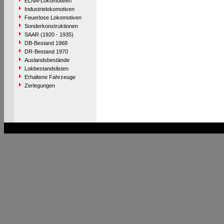
ELNA-Lokomotiven
Industrielokomotiven
Feuerlose Lokomotiven
Sonderkonstruktionen
SAAR (1920 - 1935)
DB-Bestand 1968
DR-Bestand 1970
Auslandsbestände
Lokbestandslisten
Erhaltene Fahrzeuge
Zerlegungen