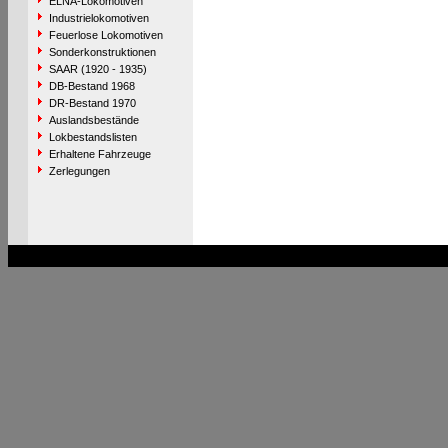
ELNA-Lokomotiven
Industrielokomotiven
Feuerlose Lokomotiven
Sonderkonstruktionen
SAAR (1920 - 1935)
DB-Bestand 1968
DR-Bestand 1970
Auslandsbestände
Lokbestandslisten
Erhaltene Fahrzeuge
Zerlegungen