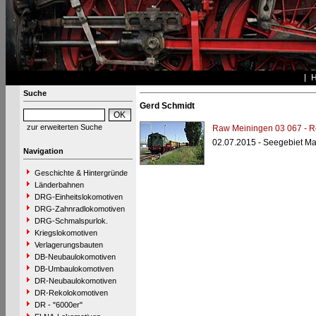
Suche
Gerd Schmidt
zur erweiterten Suche
Raw Meiningen 03 067 - R
02.07.2015 - Seegebiet M
Navigation
Geschichte & Hintergründe
Länderbahnen
DRG-Einheitslokomotiven
DRG-Zahnradlokomotiven
DRG-Schmalspurlok.
Kriegslokomotiven
Verlagerungsbauten
DB-Neubaulokomotiven
DB-Umbaulokomotiven
DR-Neubaulokomotiven
DR-Rekolokomotiven
DR - "6000er"