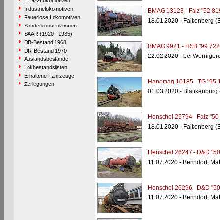
ELNA-Lokomotiven
Industrielokomotiven
BMAG 13123 - Falz "52 81
Feuerlose Lokomotiven
18.01.2020 - Falkenberg (
Sonderkonstruktionen
SAAR (1920 - 1935)
DB-Bestand 1968
BMAG 9921 - HSB "99 722
DR-Bestand 1970
22.02.2020 - bei Wernige
Auslandsbestände
Lokbestandslisten
Erhaltene Fahrzeuge
Hanomag 10185 - TG "95 
Zerlegungen
01.03.2020 - Blankenburg 
Henschel 25794 - Falz "50
18.01.2020 - Falkenberg (
Henschel 26247 - D&D "50
11.07.2020 - Benndorf, M
Henschel 26296 - D&D "50
11.07.2020 - Benndorf, M