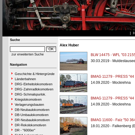
Suche
Alex Huber
zur erweiterten Suche
BLW 14475 - WFL "03 2155
30.03.2019 - Muldestause
Navigation
Geschichte & Hintergründe
BMAG 11279 - PRESS "44 
Länderbahnen
14.09.2020 - Mockrehna
DRG-Einheitslokomotiven
DRG-Zahnradlokomotiven
DRG-Schmalspurlok.
BMAG 11279 - PRESS "44 
Kriegslokomotiven
14.09.2020 - Mockrehna
Verlagerungsbauten
DB-Neubaulokomotiven
DB-Umbaulokomotiven
BMAG 11600 - Falz "50 36
DR-Neubaulokomotiven
DR-Rekolokomotiven
18.01.2020 - Falkenberg (
DR - "6000er"