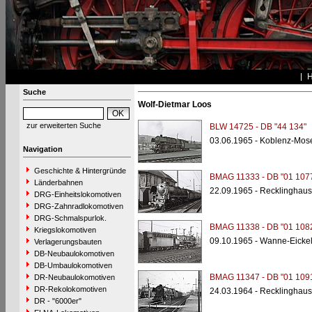
Suche
Wolf-Dietmar Loos
zur erweiterten Suche
BLW 14725 - DB "44 134"
03.06.1965 - Koblenz-Mos
Navigation
Geschichte & Hintergründe
BMAG 11333 - DB "01 107
Länderbahnen
22.09.1965 - Recklinghau
DRG-Einheitslokomotiven
DRG-Zahnradlokomotiven
DRG-Schmalspurlok.
BMAG 11338 - DB "01 108
Kriegslokomotiven
09.10.1965 - Wanne-Eicke
Verlagerungsbauten
DB-Neubaulokomotiven
DB-Umbaulokomotiven
BMAG 11347 - DB "01 109
DR-Neubaulokomotiven
DR-Rekolokomotiven
24.03.1964 - Recklinghau
DR - "6000er"