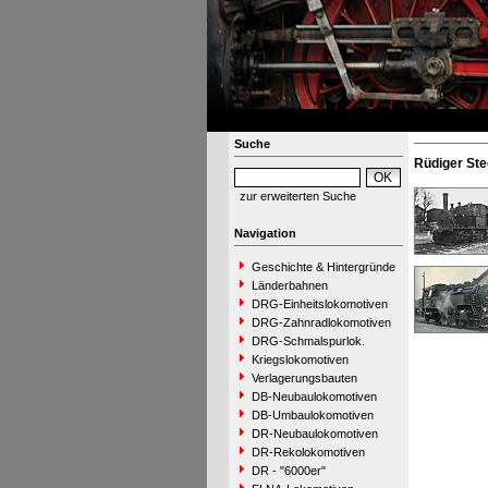
Suche
Rüdiger Ste
zur erweiterten Suche
Navigation
Geschichte & Hintergründe
Länderbahnen
DRG-Einheitslokomotiven
DRG-Zahnradlokomotiven
DRG-Schmalspurlok.
Kriegslokomotiven
Verlagerungsbauten
DB-Neubaulokomotiven
DB-Umbaulokomotiven
DR-Neubaulokomotiven
DR-Rekolokomotiven
DR - "6000er"