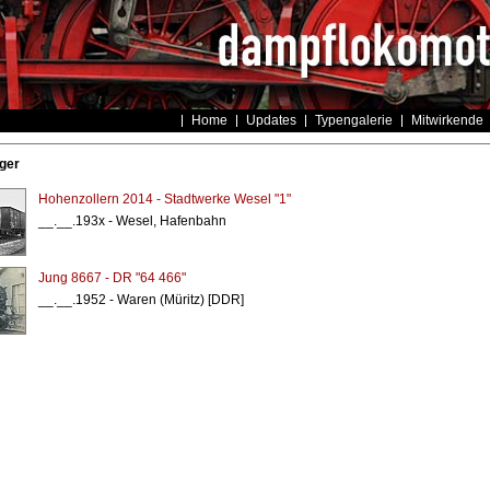
Home
Updates
Typengalerie
Mitwirkende
ger
Hohenzollern 2014 - Stadtwerke Wesel "1"
__.__.193x - Wesel, Hafenbahn
Jung 8667 - DR "64 466"
__.__.1952 - Waren (Müritz) [DDR]