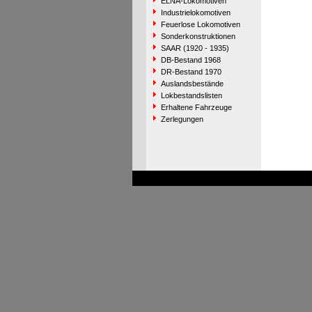
ELNA-Lokomotiven
Industrielokomotiven
Feuerlose Lokomotiven
Sonderkonstruktionen
SAAR (1920 - 1935)
DB-Bestand 1968
DR-Bestand 1970
Auslandsbestände
Lokbestandslisten
Erhaltene Fahrzeuge
Zerlegungen