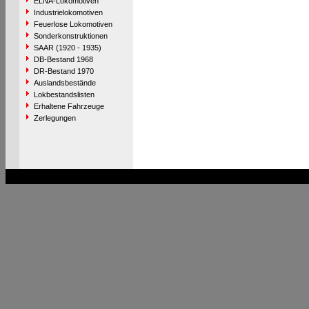
ELNA-Lokomotiven
Industrielokomotiven
Feuerlose Lokomotiven
Sonderkonstruktionen
SAAR (1920 - 1935)
DB-Bestand 1968
DR-Bestand 1970
Auslandsbestände
Lokbestandslisten
Erhaltene Fahrzeuge
Zerlegungen