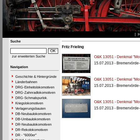
Suche
Fritz Frieling
zur erweiterten Suche
O&K 13051 - Denkmal "Mol
15.07.2013 - Bremervörde
Navigation
Geschichte & Hintergründe
O&K 13051 - Denkmal "Mol
Länderbahnen
15.07.2013 - Bremervörde
DRG-Einheitslokomotiven
DRG-Zahnradlokomotiven
DRG-Schmalspurlok.
O&K 13051 - Denkmal "Mol
Kriegslokomotiven
15.07.2013 - Bremervörde
Verlagerungsbauten
DB-Neubaulokomotiven
DB-Umbaulokomotiven
DR-Neubaulokomotiven
DR-Rekolokomotiven
DR - "6000er"