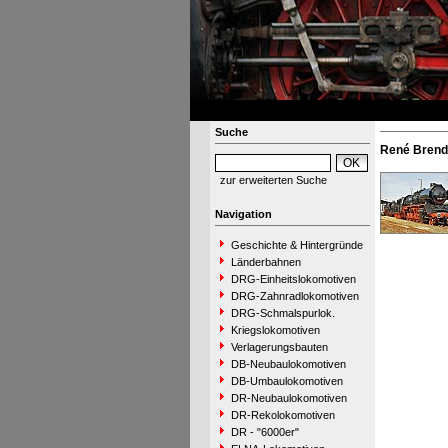
Suche
René Brend
zur erweiterten Suche
Navigation
Geschichte & Hintergründe
Länderbahnen
DRG-Einheitslokomotiven
DRG-Zahnradlokomotiven
DRG-Schmalspurlok.
Kriegslokomotiven
Verlagerungsbauten
DB-Neubaulokomotiven
DB-Umbaulokomotiven
DR-Neubaulokomotiven
DR-Rekolokomotiven
DR - "6000er"