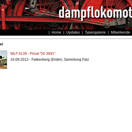
Home
Updates
Typengalerie
Mitwirkende
el
WLF 9139 - Privat "50 3691"
16.09.2012 - Falkenberg (Elster), Sammlung Falz