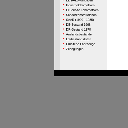
ELNA-Lokomotiven
Industrielokomotiven
Feuerlose Lokomotiven
Sonderkonstruktionen
SAAR (1920 - 1935)
DB-Bestand 1968
DR-Bestand 1970
Auslandsbestände
Lokbestandslisten
Erhaltene Fahrzeuge
Zerlegungen