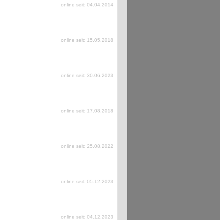
online seit: 04.04.2014
online seit: 15.05.2018
online seit: 30.06.2023
online seit: 17.08.2018
online seit: 25.08.2022
online seit: 05.12.2023
online seit: 04.12.2023