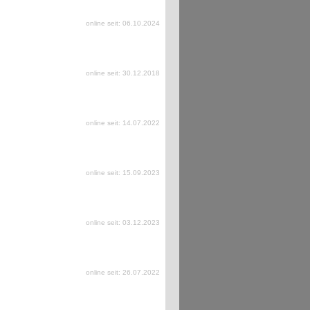
online seit: 06.10.2024
online seit: 30.12.2018
online seit: 14.07.2022
online seit: 15.09.2023
online seit: 03.12.2023
online seit: 26.07.2022