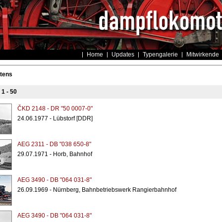
Home
Updates
Typengalerie
Mitwirkende
tens
s
1 - 50
ČKD 2148 - DR "50 0007-0"
24.06.1977 - Lübstorf [DDR]
AEG 2311 - DB "038 650-8"
29.07.1971 - Horb, Bahnhof
AEG 3490 - DB "064 031-8"
26.09.1969 - Nürnberg, Bahnbetriebswerk Rangierbahnhof
AEG 3490 - DB "064 031-8"