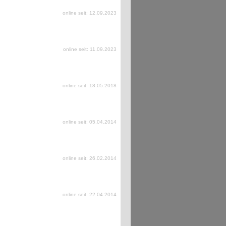
online seit: 12.09.2023
online seit: 11.09.2023
online seit: 18.05.2018
online seit: 05.04.2014
online seit: 26.02.2014
online seit: 22.04.2014