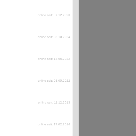
online seit: 07.12.2023
online seit: 03.10.2024
online seit: 13.05.2022
online seit: 03.05.2022
online seit: 11.12.2013
online seit: 17.02.2014