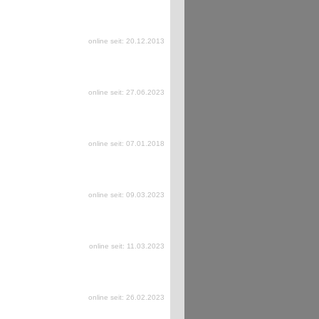
online seit: 20.12.2013
online seit: 27.06.2023
online seit: 07.01.2018
online seit: 09.03.2023
online seit: 11.03.2023
online seit: 26.02.2023