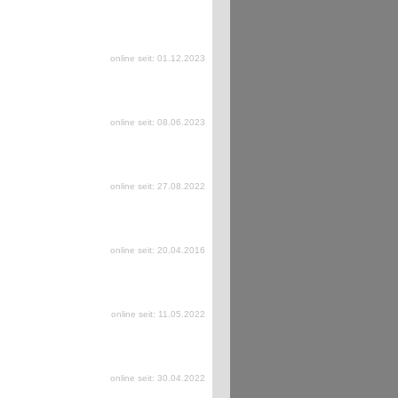
online seit: 01.12.2023
online seit: 08.06.2023
online seit: 27.08.2022
online seit: 20.04.2016
online seit: 11.05.2022
online seit: 30.04.2022