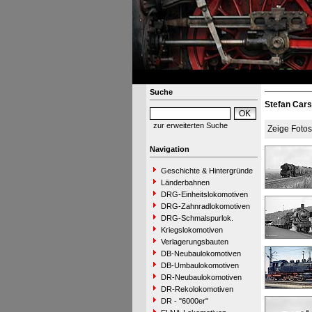
Suche
Stefan Cars
zur erweiterten Suche
Zeige Foto
Navigation
Geschichte & Hintergründe
Länderbahnen
DRG-Einheitslokomotiven
DRG-Zahnradlokomotiven
DRG-Schmalspurlok.
Kriegslokomotiven
Verlagerungsbauten
DB-Neubaulokomotiven
DB-Umbaulokomotiven
DR-Neubaulokomotiven
DR-Rekolokomotiven
DR - "6000er"