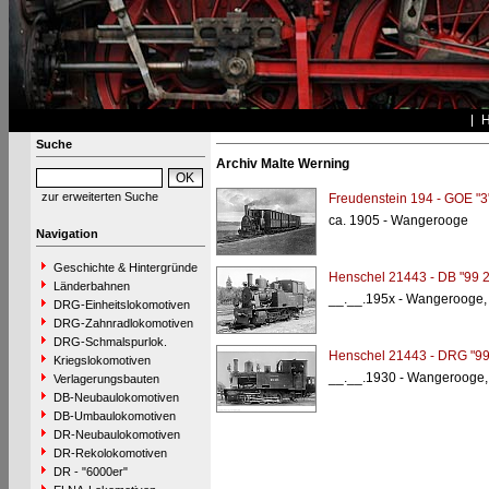
Suche
Archiv Malte Werning
zur erweiterten Suche
Freudenstein 194 - GOE "3
ca. 1905 - Wangerooge
Navigation
Geschichte & Hintergründe
Henschel 21443 - DB "99 2
Länderbahnen
__.__.195x - Wangerooge,
DRG-Einheitslokomotiven
DRG-Zahnradlokomotiven
DRG-Schmalspurlok.
Henschel 21443 - DRG "99
Kriegslokomotiven
__.__.1930 - Wangerooge,
Verlagerungsbauten
DB-Neubaulokomotiven
DB-Umbaulokomotiven
DR-Neubaulokomotiven
DR-Rekolokomotiven
DR - "6000er"