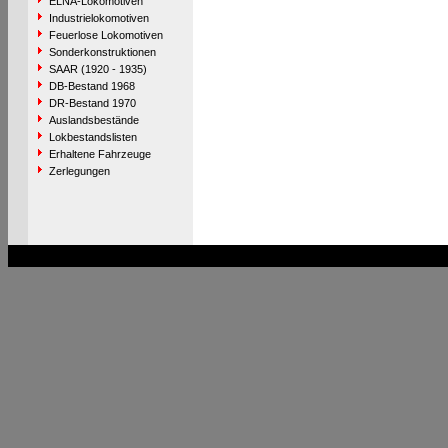
ELNA-Lokomotiven
Industrielokomotiven
Feuerlose Lokomotiven
Sonderkonstruktionen
SAAR (1920 - 1935)
DB-Bestand 1968
DR-Bestand 1970
Auslandsbestände
Lokbestandslisten
Erhaltene Fahrzeuge
Zerlegungen