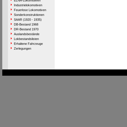
ELNA-Lokomotiven
Industrielokomotiven
Feuerlose Lokomotiven
Sonderkonstruktionen
SAAR (1920 - 1935)
DB-Bestand 1968
DR-Bestand 1970
Auslandsbestände
Lokbestandslisten
Erhaltene Fahrzeuge
Zerlegungen