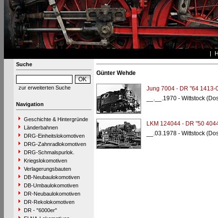
Suche
Günter Wehde
zur erweiterten Suche
Jung 7004 - DR "64 1413-0
__.__.1970 - Wittstock (Do
Navigation
Geschichte & Hintergründe
LKM 124044 - DR "50 4044
Länderbahnen
__.03.1978 - Wittstock (Do
DRG-Einheitslokomotiven
DRG-Zahnradlokomotiven
DRG-Schmalspurlok.
Kriegslokomotiven
Verlagerungsbauten
DB-Neubaulokomotiven
DB-Umbaulokomotiven
DR-Neubaulokomotiven
DR-Rekolokomotiven
DR - "6000er"