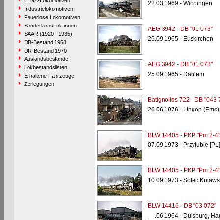
ELNA-Lokomotiven
22.03.1969 - Winningen
Industrielokomotiven
Feuerlose Lokomotiven
Sonderkonstruktionen
AEG 3942 - DB "01 073"
SAAR (1920 - 1935)
25.09.1965 - Euskirchen
DB-Bestand 1968
DR-Bestand 1970
Auslandsbestände
AEG 3942 - DB "01 073"
Lokbestandslisten
25.09.1965 - Dahlem
Erhaltene Fahrzeuge
Zerlegungen
Batignolles 722 - DB "043 
26.06.1976 - Lingen (Ems)
BLW 14405 - PKP "Pm 2-4"
07.09.1973 - Przylubie [PL]
BLW 14405 - PKP "Pm 2-4"
10.09.1973 - Solec Kujawsk
BLW 14416 - DB "03 072"
__.06.1964 - Duisburg, Ha