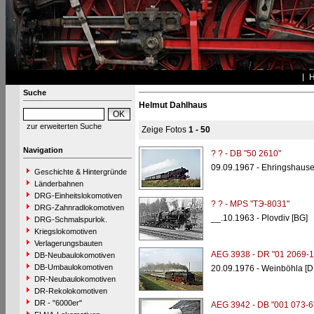
Suche
Helmut Dahlhaus
zur erweiterten Suche
Zeige Fotos
1 - 50
Navigation
? ? - DB "50 2610"
09.09.1967 - Ehringshaus
Geschichte & Hintergründe
Länderbahnen
DRG-Einheitslokomotiven
? ? - MPS "TЭ-8031"
DRG-Zahnradlokomotiven
__.10.1963 - Plovdiv [BG]
DRG-Schmalspurlok.
Kriegslokomotiven
Verlagerungsbauten
AEG 3938 - DR "01 2069-1
DB-Neubaulokomotiven
DB-Umbaulokomotiven
20.09.1976 - Weinböhla [
DR-Neubaulokomotiven
DR-Rekolokomotiven
DR - "6000er"
AEG 3942 - DB "001 073-6