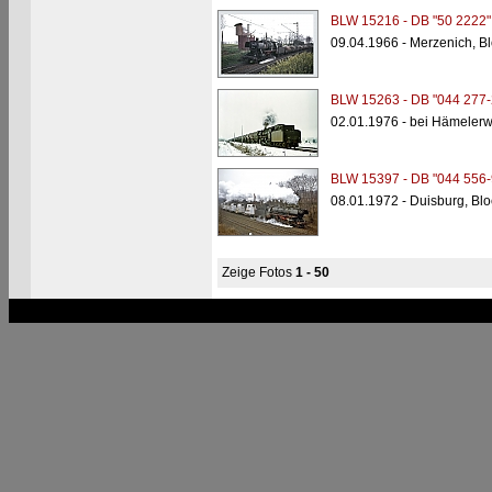
BLW 15216 - DB "50 2222"
09.04.1966 - Merzenich, Bl
BLW 15263 - DB "044 277-
02.01.1976 - bei Hämelerw
BLW 15397 - DB "044 556-
08.01.1972 - Duisburg, Bl
Zeige Fotos
1 - 50