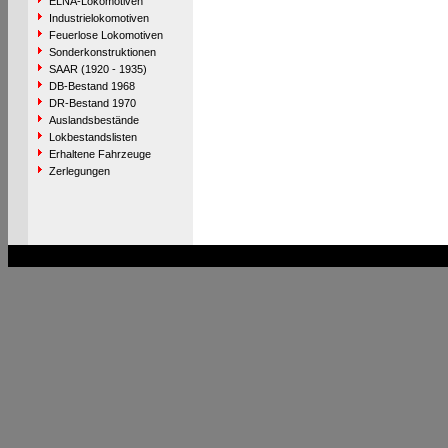
ELNA-Lokomotiven
Industrielokomotiven
Feuerlose Lokomotiven
Sonderkonstruktionen
SAAR (1920 - 1935)
DB-Bestand 1968
DR-Bestand 1970
Auslandsbestände
Lokbestandslisten
Erhaltene Fahrzeuge
Zerlegungen