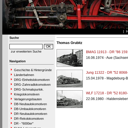
Suche
Thomas Grubitz
zur erweiterten Suche
BMAG 11913 - DR "86 159
16.06.1974 - Aue (Sachsen
Navigation
Geschichte & Hintergründe
Jung 11322 - DR "52 8068-
Länderbahnen
15.04.1978 - Magdeburg-B
DRG-Einheitslokomotiven
DRG-Zahnradlokomotiven
DRG-Schmalspurlok.
WLF 17218 - DR "52 8180-
Kriegslokomotiven
22.06.1980 - Haldensleben,
Verlagerungsbauten
DB-Neubaulokomotiven
DB-Umbaulokomotiven
DR-Neubaulokomotiven
DR-Rekolokomotiven
DR - "6000er"