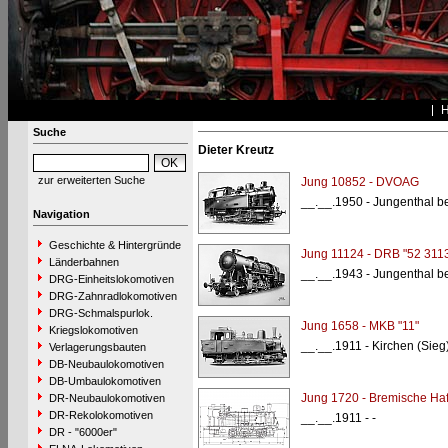
Suche
Dieter Kreutz
zur erweiterten Suche
Jung 10852 - DVOAG
__.__.1950 - Jungenthal be
Navigation
Geschichte & Hintergründe
Jung 11124 - DRB "52 311
Länderbahnen
__.__.1943 - Jungenthal be
DRG-Einheitslokomotiven
DRG-Zahnradlokomotiven
DRG-Schmalspurlok.
Jung 1658 - MKB "11"
Kriegslokomotiven
__.__.1911 - Kirchen (Sie
Verlagerungsbauten
DB-Neubaulokomotiven
DB-Umbaulokomotiven
Jung 1720 - Bremische Ha
DR-Neubaulokomotiven
DR-Rekolokomotiven
__.__.1911 - -
DR - "6000er"