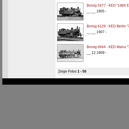
Borsig 5477 - KED "1984 Er
__.__.1905 -
Borsig 6129 - KED Berlin "
__.__.1907 -
Borsig 6944 - KED Mainz "
__.12.1909 -
Zeige Fotos
1 - 50