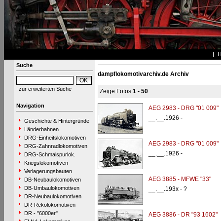
Suche
dampflokomotivarchiv.de Archiv
zur erweiterten Suche
Zeige Fotos
1 - 50
Navigation
AEG 2983 - DRG "01 009"
__.__.1926 -
Geschichte & Hintergründe
Länderbahnen
DRG-Einheitslokomotiven
AEG 2983 - DRG "01 009"
DRG-Zahnradlokomotiven
__.__.1926 -
DRG-Schmalspurlok.
Kriegslokomotiven
Verlagerungsbauten
AEG 3885 - MFWE "33"
DB-Neubaulokomotiven
DB-Umbaulokomotiven
__.__.193x - ?
DR-Neubaulokomotiven
DR-Rekolokomotiven
DR - "6000er"
AEG 3886 - DR "93 1602"