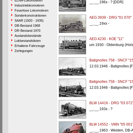
ELNA-Lokomotiven
__.__.196x - ? [DDR]
Industrielokomotiven
Feuerlose Lokomotiven
Sonderkonstruktionen
AEG 3939 - DRG "01 070"
SAAR (1920 - 1935)
__.__.19xx -
DB-Bestand 1968
DR-Bestand 1970
Auslandsbestände
AEG 4230 - KOE "11"
Lokbestandslisten
um 1930 - Oldenburg (Hols
Erhaltene Fahrzeuge
Zerlegungen
Batignolles 758 - SNCF "1
12.03.1946 - Batignolles [F
Batignolles 758 - SNCF "1
12.03.1946 - Batignolles [F
BLW 14416 - DRG "03 072
__.__.193x - ?
BLW 14552 - VMN "05 001
__.__.1963 - Weiden, DB