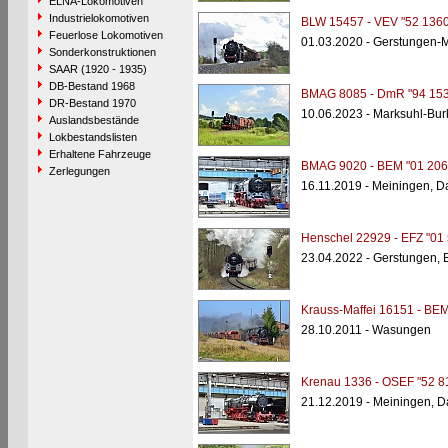
ELNA-Lokomotiven
Industrielokomotiven
BLW 15457 - VEV "52 1360
Feuerlose Lokomotiven
01.03.2020 - Gerstungen-
Sonderkonstruktionen
SAAR (1920 - 1935)
DB-Bestand 1968
BMAG 8085 - DmR "94 153
DR-Bestand 1970
10.06.2023 - Marksuhl-Bur
Auslandsbestände
Lokbestandslisten
Erhaltene Fahrzeuge
BMAG 9020 - BEM "01 206
Zerlegungen
16.11.2019 - Meiningen, 
Henschel 22929 - EFZ "01 
23.04.2022 - Gerstungen, B
Krauss-Maffei 16151 - BEM
28.10.2011 - Wasungen
Krenau 1336 - OSEF "52 8
21.12.2019 - Meiningen, 