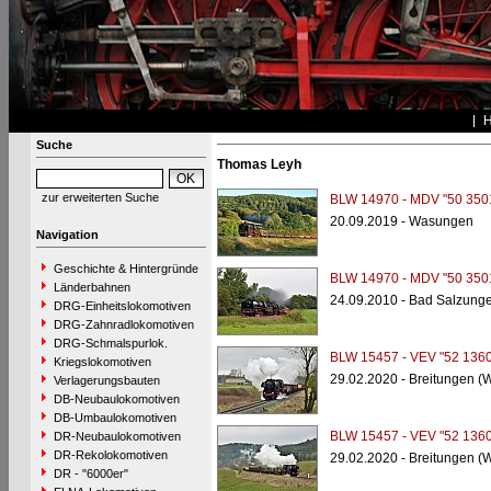
Suche
Thomas Leyh
zur erweiterten Suche
BLW 14970 - MDV "50 350
20.09.2019 - Wasungen
Navigation
Geschichte & Hintergründe
BLW 14970 - MDV "50 350
Länderbahnen
24.09.2010 - Bad Salzung
DRG-Einheitslokomotiven
DRG-Zahnradlokomotiven
DRG-Schmalspurlok.
BLW 15457 - VEV "52 1360
Kriegslokomotiven
29.02.2020 - Breitungen (
Verlagerungsbauten
DB-Neubaulokomotiven
DB-Umbaulokomotiven
BLW 15457 - VEV "52 1360
DR-Neubaulokomotiven
DR-Rekolokomotiven
29.02.2020 - Breitungen (
DR - "6000er"