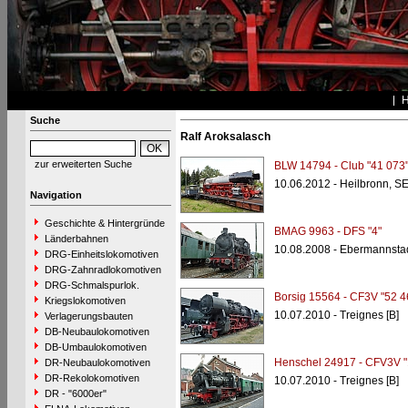
Suche
Ralf Aroksalasch
zur erweiterten Suche
BLW 14794 - Club "41 073
10.06.2012 - Heilbronn, S
Navigation
Geschichte & Hintergründe
BMAG 9963 - DFS "4"
Länderbahnen
10.08.2008 - Ebermannsta
DRG-Einheitslokomotiven
DRG-Zahnradlokomotiven
DRG-Schmalspurlok.
Borsig 15564 - CF3V "52 4
Kriegslokomotiven
10.07.2010 - Treignes [B]
Verlagerungsbauten
DB-Neubaulokomotiven
DB-Umbaulokomotiven
Henschel 24917 - CFV3V "
DR-Neubaulokomotiven
DR-Rekolokomotiven
10.07.2010 - Treignes [B]
DR - "6000er"