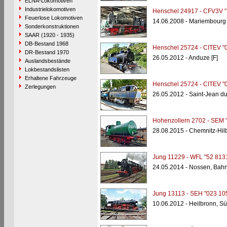
ELNA-Lokomotiven
Industrielokomotiven
Henschel 24917 - CFV3V "
Feuerlose Lokomotiven
14.06.2008 - Mariembourg 
Sonderkonstruktionen
SAAR (1920 - 1935)
DB-Bestand 1968
Henschel 25724 - CITEV "
DR-Bestand 1970
26.05.2012 - Anduze [F]
Auslandsbestände
Lokbestandslisten
Erhaltene Fahrzeuge
Henschel 25724 - CITEV "
Zerlegungen
26.05.2012 - Saint-Jean du
Hohenzollern 2702 - SEM "
28.08.2015 - Chemnitz-Hi
Jung 11229 - WFL "52 813
24.05.2014 - Nossen, Bah
Jung 13113 - SEH "023 10
10.06.2012 - Heilbronn, 