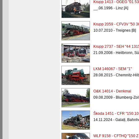
Krupp 1413 - ÖGEG "01 53
__.06.1996 - Linz [A]
Krupp 2059 - CFV3V "50 3
10.07.2010 - Treignes [B]
Krupp 2737 - SEH "44 131
21.09.2008 - Heilbronn, 
LKM 146067 - SEM "1"
28.08.2015 - Chemnitz-Hi
O&K 14014 - Denkmal
09.08.2009 - Blumberg-Zol
Škoda 1451 - CFR "150.10
14.11.2024 - Galați, Bahnh
WLF 9158 - CFTHQ "150 Z