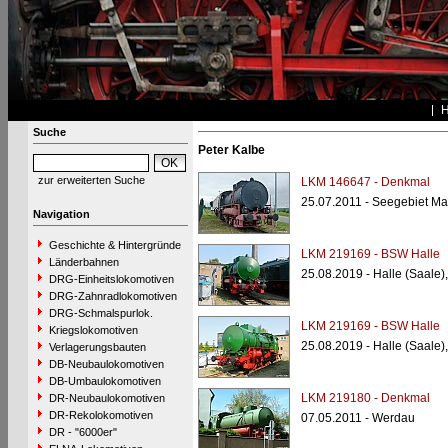
Suche
Peter Kalbe
zur erweiterten Suche
LKM 146647 - Denkmal
25.07.2011 - Seegebiet M
Navigation
Geschichte & Hintergründe
LKM 219169 - BSW Halle
Länderbahnen
25.08.2019 - Halle (Saale
DRG-Einheitslokomotiven
DRG-Zahnradlokomotiven
DRG-Schmalspurlok.
LKM 219169 - BSW Halle
Kriegslokomotiven
25.08.2019 - Halle (Saale
Verlagerungsbauten
DB-Neubaulokomotiven
DB-Umbaulokomotiven
LKM 219180 - Denkmal
DR-Neubaulokomotiven
DR-Rekolokomotiven
07.05.2011 - Werdau
DR - "6000er"