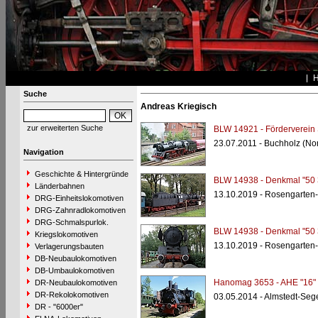
Suche
Andreas Kriegisch
zur erweiterten Suche
BLW 14921 - Förderverein
23.07.2011 - Buchholz (No
Navigation
Geschichte & Hintergründe
BLW 14938 - Denkmal "50 
Länderbahnen
13.10.2019 - Rosengarten
DRG-Einheitslokomotiven
DRG-Zahnradlokomotiven
DRG-Schmalspurlok.
BLW 14938 - Denkmal "50 
Kriegslokomotiven
13.10.2019 - Rosengarten
Verlagerungsbauten
DB-Neubaulokomotiven
DB-Umbaulokomotiven
Hanomag 3653 - AHE "16"
DR-Neubaulokomotiven
DR-Rekolokomotiven
03.05.2014 - Almstedt-Seg
DR - "6000er"