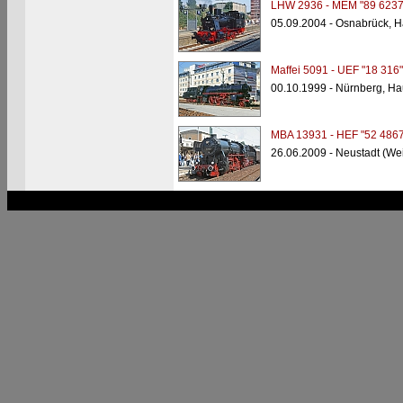
LHW 2936 - MEM "89 6237
05.09.2004 - Osnabrück, 
Maffei 5091 - UEF "18 316"
00.10.1999 - Nürnberg, H
MBA 13931 - HEF "52 4867
26.06.2009 - Neustadt (We