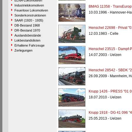
ELNA-Lokomotiven
Industrielokomotiven
BMAG 11358 - TransEurop 
Feuerlose Lokomotiven
10.03.1996 - Hannover-Ha
Sonderkonstruktionen
SAAR (1920 - 1935)
DB-Bestand 1968
Henschel 22698 - Privat "0
DR-Bestand 1970
12.03.1983 - Celle
Auslandsbestände
Lokbestandslisten
Erhaltene Fahrzeuge
Henschel 23515 - Dampf-P
Zerlegungen
14.07.2003 - Uelzen
Henschel 28542 - SBDK "2
26.09.2009 - Mannheim, H
Krupp 1426 - PRESS "01 0
18.07.2010 - Uelzen
Krupp 1918 - DG 41 096 "4
25.05.2013 - Uelzen