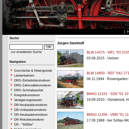
Suche
Jürgen Steinhoff
zur erweiterten Suche
BLW 14475 - WFL "03 2155
03.08.2015 - Uelzen
Navigation
Geschichte & Hintergründe
BLW 14850 - REF "042 271
Länderbahnen
06.11.1994 - Rosengarten-
DRG-Einheitslokomotiven
DRG-Zahnradlokomotiven
DRG-Schmalspurlok.
BMAG 11331 - SSN "01 10
Kriegslokomotiven
19.09.2010 - Osnabrück, 
Verlagerungsbauten
DB-Neubaulokomotiven
DB-Umbaulokomotiven
BMAG 11356 - VMN "01 11
DR-Neubaulokomotiven
DR-Rekolokomotiven
17.06.1988 - bei Soltau-Wo
DR - "6000er"