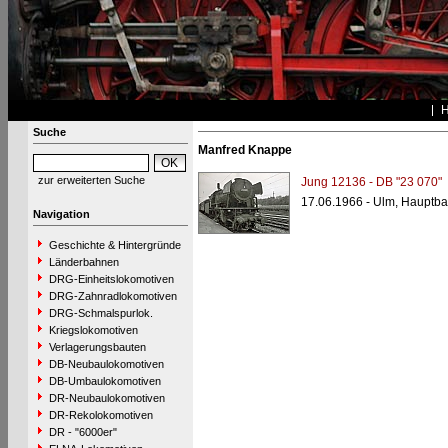
Suche
Manfred Knappe
zur erweiterten Suche
Jung 12136 - DB "23 070"
17.06.1966 - Ulm, Hauptb
Navigation
Geschichte & Hintergründe
Länderbahnen
DRG-Einheitslokomotiven
DRG-Zahnradlokomotiven
DRG-Schmalspurlok.
Kriegslokomotiven
Verlagerungsbauten
DB-Neubaulokomotiven
DB-Umbaulokomotiven
DR-Neubaulokomotiven
DR-Rekolokomotiven
DR - "6000er"