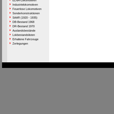
ELNA-Lokomotiven
Industrielokomotiven
Feuerlose Lokomotiven
Sonderkonstruktionen
SAAR (1920 - 1935)
DB-Bestand 1968
DR-Bestand 1970
Auslandsbestände
Lokbestandslisten
Erhaltene Fahrzeuge
Zerlegungen