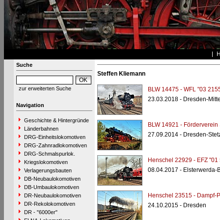
Suche
Steffen Kliemann
zur erweiterten Suche
BLW 14475 - WFL "03 2155
23.03.2018 - Dresden-Mitt
Navigation
Geschichte & Hintergründe
BLW 14921 - Förderverein
Länderbahnen
27.09.2014 - Dresden-Stet
DRG-Einheitslokomotiven
DRG-Zahnradlokomotiven
DRG-Schmalspurlok.
Henschel 22929 - EFZ "01 
Kriegslokomotiven
08.04.2017 - Elsterwerda-
Verlagerungsbauten
DB-Neubaulokomotiven
DB-Umbaulokomotiven
Henschel 23515 - Dampf-P
DR-Neubaulokomotiven
DR-Rekolokomotiven
24.10.2015 - Dresden
DR - "6000er"