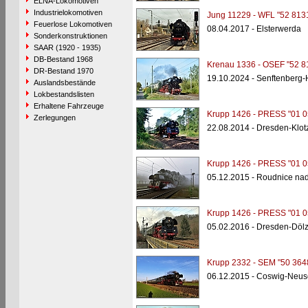
ELNA-Lokomotiven
Industrielokomotiven
Jung 11229 - WFL "52 813
Feuerlose Lokomotiven
08.04.2017 - Elsterwerda
Sonderkonstruktionen
SAAR (1920 - 1935)
DB-Bestand 1968
Krenau 1336 - OSEF "52 8
DR-Bestand 1970
19.10.2024 - Senftenberg
Auslandsbestände
Lokbestandslisten
Erhaltene Fahrzeuge
Krupp 1426 - PRESS "01 0
Zerlegungen
22.08.2014 - Dresden-Klot
Krupp 1426 - PRESS "01 0
05.12.2015 - Roudnice na
Krupp 1426 - PRESS "01 0
05.02.2016 - Dresden-Döl
Krupp 2332 - SEM "50 364
06.12.2015 - Coswig-Neus