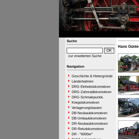
Suche
Hans Günte
zur erweiterten Suche
Navigation
Geschichte & Hintergründe
Länderbahnen
DRG-Einheitslokomotiven
DRG-Zahnradlokomotiven
DRG-Schmalspurlok.
Kriegslokomotiven
Verlagerungsbauten
DB-Neubaulokomotiven
DB-Umbaulokomotiven
DR-Neubaulokomotiven
DR-Rekolokomotiven
DR - "6000er"