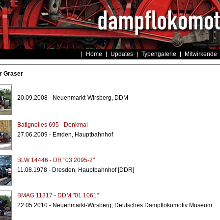
Home
Updates
Typengalerie
Mitwirkende
r Graser
20.09.2008 - Neuenmarkt-Wirsberg, DDM
Batignolles 695 - Denkmal
27.06.2009 - Emden, Hauptbahnhof
BLW 14446 - DR "03 2095-2"
11.08.1978 - Dresden, Hauptbahnhof [DDR]
BMAG 11317 - DDM "01 1061"
22.05.2010 - Neuenmarkt-Wirsberg, Deutsches Dampflokomotiv Museum