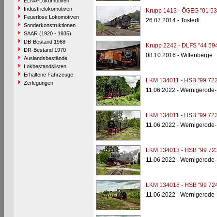
ELNA-Lokomotiven
Industrielokomotiven
Krupp 1413 - ÖGEG "01 53
Feuerlose Lokomotiven
26.07.2014 - Tostedt
Sonderkonstruktionen
SAAR (1920 - 1935)
DB-Bestand 1968
Krupp 2242 - DLFS "44 59
DR-Bestand 1970
08.10.2016 - Wittenberge
Auslandsbestände
Lokbestandslisten
Erhaltene Fahrzeuge
LKM 134011 - HSB "99 723
Zerlegungen
11.06.2022 - Wernigerode
LKM 134011 - HSB "99 723
11.06.2022 - Wernigerode
LKM 134013 - HSB "99 723
11.06.2022 - Wernigerode
LKM 134018 - HSB "99 724
11.06.2022 - Wernigerode