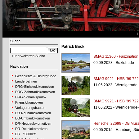
Suche
Patrick Bock
zur erweiterten Suche
BMAG 11360 - Faszination
09.09.2023 - Buxtehude
Navigation
Geschichte & Hintergründe
BMAG 9921 - HSB "99 722
Länderbahnen
11.06.2022 - Wernigerode
DRG-Einheitslokomotiven
DRG-Zahnradlokomotiven
DRG-Schmalspurlok.
BMAG 9921 - HSB "99 722
Kriegslokomotiven
11.06.2022 - Wernigerode
Verlagerungsbauten
DB-Neubaulokomotiven
DB-Umbaulokomotiven
Henschel 22698 - DB Mus
DR-Neubaulokomotiven
DR-Rekolokomotiven
09.05.2015 - Hamburg, Sü
DR - "6000er"