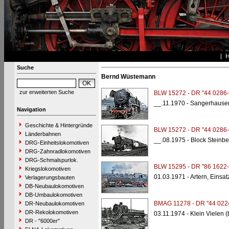
Suche
Bernd Wüstemann
zur erweiterten Suche
BLW 15272 - DR "44 0286-
__.11.1970 - Sangerhause
Navigation
Geschichte & Hintergründe
BLW 15272 - DR "44 0286-
Länderbahnen
__.08.1975 - Block Steinb
DRG-Einheitslokomotiven
DRG-Zahnradlokomotiven
DRG-Schmalspurlok.
BLW 15295 - DR "86 1622-
Kriegslokomotiven
01.03.1971 - Artern, Einsat
Verlagerungsbauten
DB-Neubaulokomotiven
DB-Umbaulokomotiven
BMAG 11278 - DR "44 022
DR-Neubaulokomotiven
DR-Rekolokomotiven
03.11.1974 - Klein Vielen (
DR - "6000er"