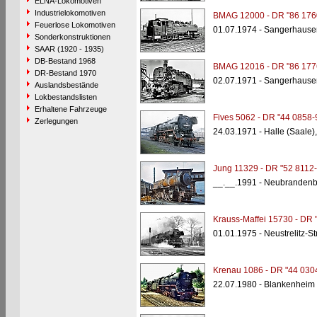
ELNA-Lokomotiven
Industrielokomotiven
BMAG 12000 - DR "86 176
Feuerlose Lokomotiven
01.07.1974 - Sangerhause
Sonderkonstruktionen
SAAR (1920 - 1935)
DB-Bestand 1968
BMAG 12016 - DR "86 177
DR-Bestand 1970
02.07.1971 - Sangerhause
Auslandsbestände
Lokbestandslisten
Erhaltene Fahrzeuge
Fives 5062 - DR "44 0858-
Zerlegungen
24.03.1971 - Halle (Saale
Jung 11329 - DR "52 8112-
__.__.1991 - Neubrandenb
Krauss-Maffei 15730 - DR 
01.01.1975 - Neustrelitz-Str
Krenau 1086 - DR "44 030
22.07.1980 - Blankenheim