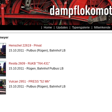
Home
Updates
Typengalerie
Mitwirkende
smeyer
Henschel 22619 - Privat
15.10.2011 - Putbus (Rügen), Bahnhof LB
Resita 2609 - RüKB "764.431"
15.10.2011 - Rügen, Bahnhof Putbus LB
Vulcan 2951 - PRESS "52 Mh"
15.10.2011 - Putbus (Rügen), Bahnhof LB