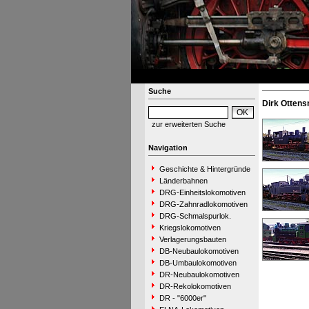
Suche
Dirk Otten
zur erweiterten Suche
Navigation
Geschichte & Hintergründe
Länderbahnen
DRG-Einheitslokomotiven
DRG-Zahnradlokomotiven
DRG-Schmalspurlok.
Kriegslokomotiven
Verlagerungsbauten
DB-Neubaulokomotiven
DB-Umbaulokomotiven
DR-Neubaulokomotiven
DR-Rekolokomotiven
DR - "6000er"