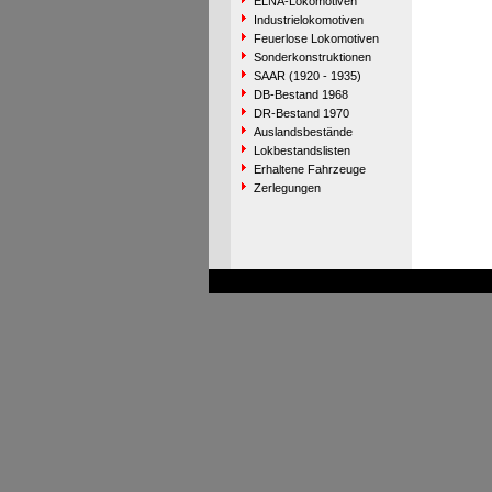
ELNA-Lokomotiven
Industrielokomotiven
Feuerlose Lokomotiven
Sonderkonstruktionen
SAAR (1920 - 1935)
DB-Bestand 1968
DR-Bestand 1970
Auslandsbestände
Lokbestandslisten
Erhaltene Fahrzeuge
Zerlegungen