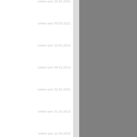
online seit: 20.04.2021
online seit: 05.03.2021
online seit: 10.01.2014
online seit: 09.01.2014
online seit: 02.04.2021
online seit: 21.10.2013
online seit: 11.03.2023