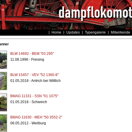
Home
Updates
Typengalerie
Mitwirkende
anner
BLW 14692 - BEM "03 295"
11.08.1996 - Freising
BLW 15457 - VEV "52 1360-8"
01.05.2018 - Antrich bei Wittlich
BMAG 11331 - SSN "01 1075"
01.05.2018 - Schweich
BMAG 11630 - MEH "50 3552-2"
06.05.2012 - Weilburg