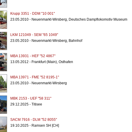
Krupp 3351 - DDM "10 001"
23.05.2010 - Neuenmarkt-Wirsberg, Deutsches Dampflokomotiv Museum
LKM 121049 - SEM "65 1049"
23.05.2010 - Neuenmarkt-Wirsberg, Bahnhof
MBA 13931 - HEF "52 4867"
13.05.2012 - Frankfurt (Main), Osthafen
MBA 13971 - FME "52 8195-1"
23.05.2010 - Neuenmarkt-Wirsberg
MBK 2153 - UEF "58 311"
29.12.2025 - Titisee
SACM 7916 - DLM "52 8055"
19.10.2025 - Ramsen SH [CH]