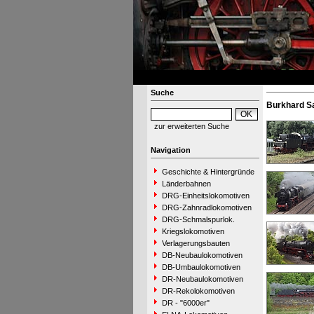
Suche
Burkhard S
zur erweiterten Suche
Navigation
Geschichte & Hintergründe
Länderbahnen
DRG-Einheitslokomotiven
DRG-Zahnradlokomotiven
DRG-Schmalspurlok.
Kriegslokomotiven
Verlagerungsbauten
DB-Neubaulokomotiven
DB-Umbaulokomotiven
DR-Neubaulokomotiven
DR-Rekolokomotiven
DR - "6000er"