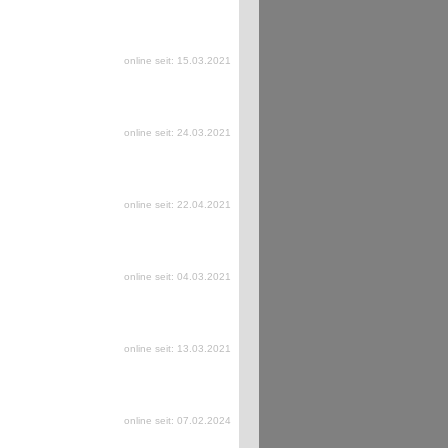
online seit: 15.03.2021
online seit: 24.03.2021
online seit: 22.04.2021
online seit: 04.03.2021
online seit: 13.03.2021
online seit: 07.02.2024