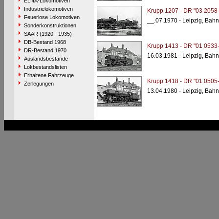
ELNA-Lokomotiven
Industrielokomotiven
Krupp 1207 - DR "03 2058-
Feuerlose Lokomotiven
__.07.1970 - Leipzig, Bah
Sonderkonstruktionen
SAAR (1920 - 1935)
DB-Bestand 1968
Krupp 1413 - DR "01 0533-
DR-Bestand 1970
16.03.1981 - Leipzig, Bah
Auslandsbestände
Lokbestandslisten
Erhaltene Fahrzeuge
Krupp 1418 - DR "01 0505-
Zerlegungen
13.04.1980 - Leipzig, Bah