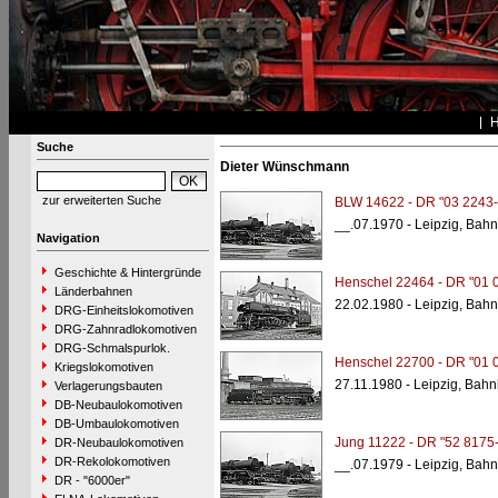
Suche
Dieter Wünschmann
zur erweiterten Suche
BLW 14622 - DR "03 2243-
__.07.1970 - Leipzig, Bah
Navigation
Geschichte & Hintergründe
Henschel 22464 - DR "01 
Länderbahnen
22.02.1980 - Leipzig, Bah
DRG-Einheitslokomotiven
DRG-Zahnradlokomotiven
DRG-Schmalspurlok.
Henschel 22700 - DR "01 
Kriegslokomotiven
27.11.1980 - Leipzig, Bah
Verlagerungsbauten
DB-Neubaulokomotiven
DB-Umbaulokomotiven
Jung 11222 - DR "52 8175-
DR-Neubaulokomotiven
DR-Rekolokomotiven
__.07.1979 - Leipzig, Bah
DR - "6000er"