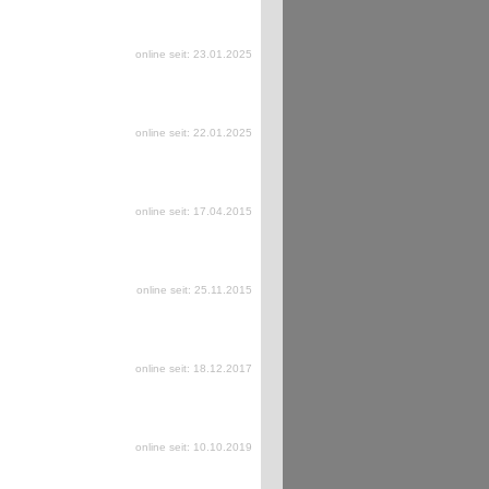
online seit: 23.01.2025
online seit: 22.01.2025
online seit: 17.04.2015
online seit: 25.11.2015
online seit: 18.12.2017
online seit: 10.10.2019