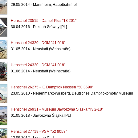
29.05.2014 - Mannheim, Hauptbahnhof
Henschel 23515 - Dampf-Plus "18 201"
30.04.2016 - Poznań Główny [PL]
Henschel 24320 - DGM "41 018"
31.05.2014 - Neustadt (Weinstraße)
Henschel 24320 - DGM "41 018"
01.06.2014 - Neustadt (Weinstraße)
Henschel 26275 - IG Dampflok Nossen "50 3690"
23.05.2010 - Neuenmarkt-Wirsberg, Deutsches Dampflokomotiv Museum
Henschel 26931 - Museum Jaworzyna Slaska "Ty 2-18"
01.05.2018 - Jaworzyna Śląska [PL]
Henschel 27719 - VSM "52 8053"
12.09.2012 - Loenen [NL]