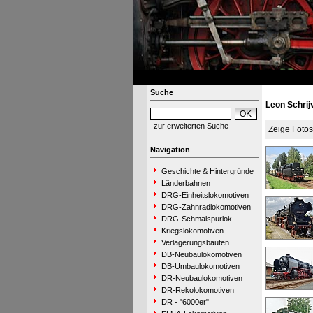
Suche
Leon Schrij
zur erweiterten Suche
Zeige Foto
Navigation
Geschichte & Hintergründe
Länderbahnen
DRG-Einheitslokomotiven
DRG-Zahnradlokomotiven
DRG-Schmalspurlok.
Kriegslokomotiven
Verlagerungsbauten
DB-Neubaulokomotiven
DB-Umbaulokomotiven
DR-Neubaulokomotiven
DR-Rekolokomotiven
DR - "6000er"