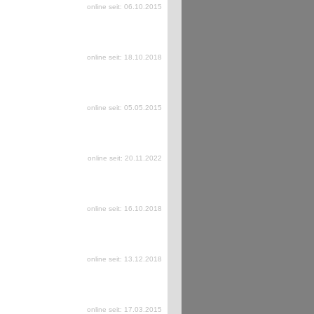
online seit: 06.10.2015
online seit: 18.10.2018
online seit: 05.05.2015
online seit: 20.11.2022
online seit: 16.10.2018
online seit: 13.12.2018
online seit: 17.03.2015