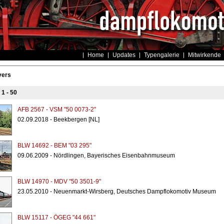
Home
Updates
Typengalerie
Mitwirkende
vers
s
1 - 50
AFB 2567 - VSM "50 0073-2"
02.09.2018 - Beekbergen [NL]
BLW 14692 - BEM "03 295"
09.06.2009 - Nördlingen, Bayerisches Eisenbahnmuseum
BLW 14970 - MDV "50 3501-9"
23.05.2010 - Neuenmarkt-Wirsberg, Deutsches Dampflokomotiv Museum
BLW 15117 - ÖGEG "44 661"