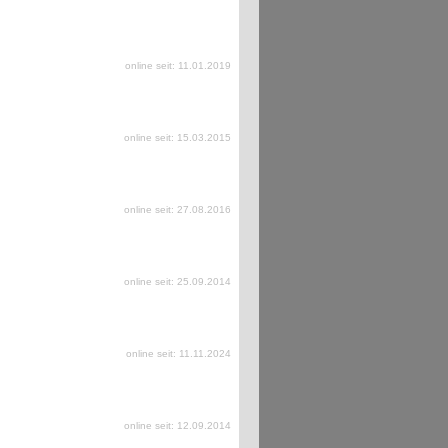
online seit: 11.01.2019
online seit: 15.03.2015
online seit: 27.08.2016
online seit: 25.09.2014
online seit: 11.11.2024
online seit: 12.09.2014