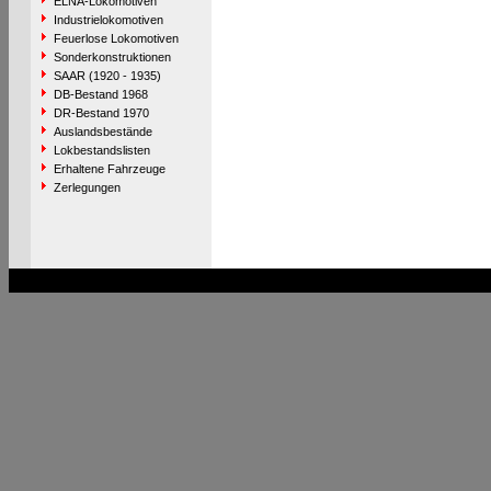
ELNA-Lokomotiven
Industrielokomotiven
Feuerlose Lokomotiven
Sonderkonstruktionen
SAAR (1920 - 1935)
DB-Bestand 1968
DR-Bestand 1970
Auslandsbestände
Lokbestandslisten
Erhaltene Fahrzeuge
Zerlegungen