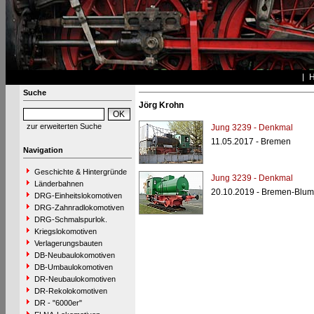
Suche
Jörg Krohn
zur erweiterten Suche
Jung 3239 - Denkmal
11.05.2017 - Bremen
Navigation
Geschichte & Hintergründe
Jung 3239 - Denkmal
Länderbahnen
20.10.2019 - Bremen-Blum
DRG-Einheitslokomotiven
DRG-Zahnradlokomotiven
DRG-Schmalspurlok.
Kriegslokomotiven
Verlagerungsbauten
DB-Neubaulokomotiven
DB-Umbaulokomotiven
DR-Neubaulokomotiven
DR-Rekolokomotiven
DR - "6000er"