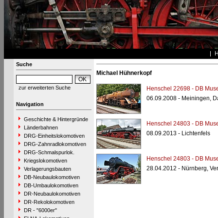
Suche
Michael Hühnerkopf
zur erweiterten Suche
Henschel 22698 - DB Mus
06.09.2008 - Meiningen, 
Navigation
Geschichte & Hintergründe
Henschel 24803 - DB Mus
Länderbahnen
08.09.2013 - Lichtenfels
DRG-Einheitslokomotiven
DRG-Zahnradlokomotiven
DRG-Schmalspurlok.
Henschel 24803 - DB Mus
Kriegslokomotiven
28.04.2012 - Nürnberg, V
Verlagerungsbauten
DB-Neubaulokomotiven
DB-Umbaulokomotiven
DR-Neubaulokomotiven
DR-Rekolokomotiven
DR - "6000er"