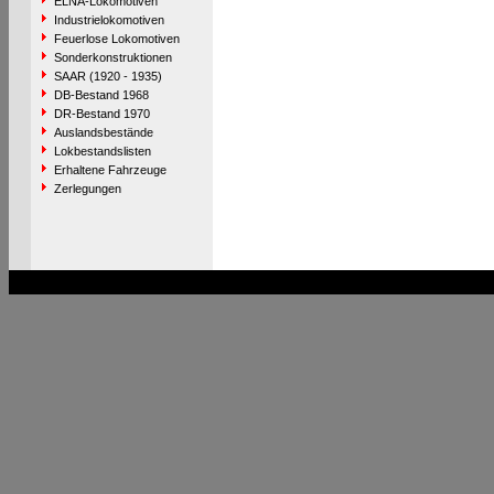
ELNA-Lokomotiven
Industrielokomotiven
Feuerlose Lokomotiven
Sonderkonstruktionen
SAAR (1920 - 1935)
DB-Bestand 1968
DR-Bestand 1970
Auslandsbestände
Lokbestandslisten
Erhaltene Fahrzeuge
Zerlegungen