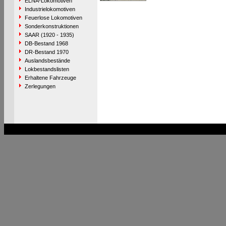
ELNA-Lokomotiven
Industrielokomotiven
Feuerlose Lokomotiven
Sonderkonstruktionen
SAAR (1920 - 1935)
DB-Bestand 1968
DR-Bestand 1970
Auslandsbestände
Lokbestandslisten
Erhaltene Fahrzeuge
Zerlegungen