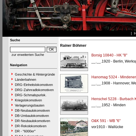
Suche
Rainer Böhmer
zur erweiterten Suche
Borsig 10840 - HK "8"
__.__.1920 - Berlin, Werk
Navigation
Geschichte & Hintergründe
Hanomag 5324 - Mindener 
Länderbahnen
__.__.1908 - Hannover, 
DRG-Einheitslokomotiven
DRG-Zahnradlokomotiven
DRG-Schmalspurlok.
Henschel 5228 - Burbach K
Kriegslokomotiven
__.__.1952 - Minden
Verlagerungsbauten
DB-Neubaulokomotiven
DB-Umbaulokomotiven
O&K 591 - WB "6"
DR-Neubaulokomotiven
DR-Rekolokomotiven
vor1910 - Wallücke
DR - "6000er"