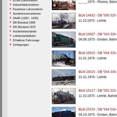
ELNA-Lokomotiven
__.__.1975 - Rheine, Bahn
Industrielokomotiven
Feuerlose Lokomotiven
Sonderkonstruktionen
BLW 14932 - DB "050 525-
SAAR (1920 - 1935)
11.10.1975 - Lehrte
DB-Bestand 1968
DR-Bestand 1970
Auslandsbestände
BLW 15007 - DB "043 326-
Lokbestandslisten
06.08.1975 - Emden, Bahn
Erhaltene Fahrzeuge
Zerlegungen
BLW 15015 - DB "044 334-
31.01.1976 - Lehrte
BLW 15015 - DB "044 334-
31.01.1976 - Lehrte
BLW 15217 - DB "052 223-
11.10.1975 - Lehrte, Bahn
BLW 15374 - DB "044 534-
09.10.1975 - Emden, Bahn