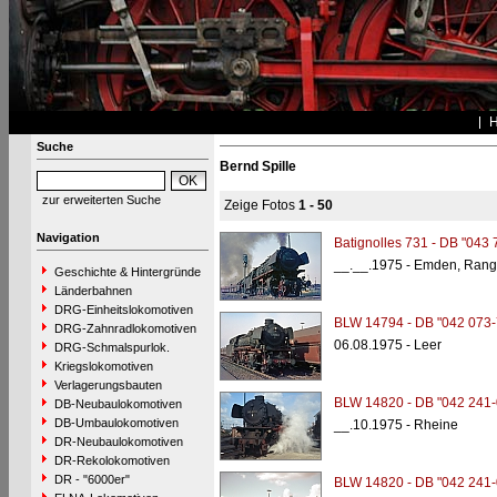
Suche
Bernd Spille
zur erweiterten Suche
Zeige Fotos
1 - 50
Navigation
Batignolles 731 - DB "043 
__.__.1975 - Emden, Rang
Geschichte & Hintergründe
Länderbahnen
DRG-Einheitslokomotiven
BLW 14794 - DB "042 073-
DRG-Zahnradlokomotiven
06.08.1975 - Leer
DRG-Schmalspurlok.
Kriegslokomotiven
Verlagerungsbauten
BLW 14820 - DB "042 241-
DB-Neubaulokomotiven
DB-Umbaulokomotiven
__.10.1975 - Rheine
DR-Neubaulokomotiven
DR-Rekolokomotiven
DR - "6000er"
BLW 14820 - DB "042 241-