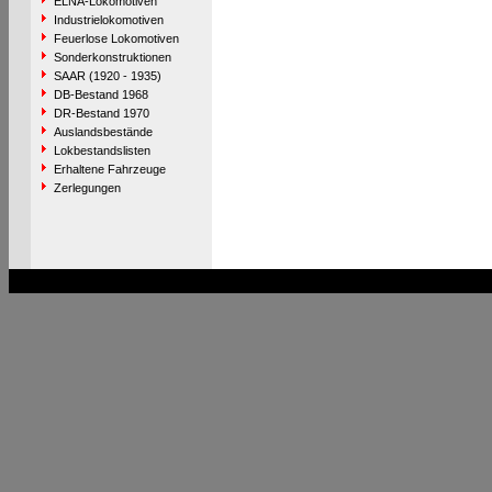
ELNA-Lokomotiven
Industrielokomotiven
Feuerlose Lokomotiven
Sonderkonstruktionen
SAAR (1920 - 1935)
DB-Bestand 1968
DR-Bestand 1970
Auslandsbestände
Lokbestandslisten
Erhaltene Fahrzeuge
Zerlegungen