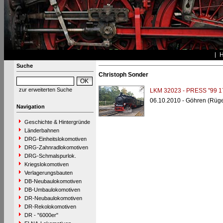
Suche
Christoph Sonder
zur erweiterten Suche
LKM 32023 - PRESS "99 1
06.10.2010 - Göhren (Rüg
Navigation
Geschichte & Hintergründe
Länderbahnen
DRG-Einheitslokomotiven
DRG-Zahnradlokomotiven
DRG-Schmalspurlok.
Kriegslokomotiven
Verlagerungsbauten
DB-Neubaulokomotiven
DB-Umbaulokomotiven
DR-Neubaulokomotiven
DR-Rekolokomotiven
DR - "6000er"