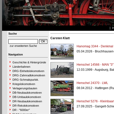
Suche
Carsten Klatt
zur erweiterten Suche
Hanomag 3344 - Denkmal
05.04.2026 - Bruchhausen
Navigation
Geschichte & Hintergründe
Henschel 14566 - MAN "3"
Länderbahnen
12.03.1999 - Augsburg, B
DRG-Einheitslokomotiven
DRG-Zahnradlokomotiven
DRG-Schmalspurlok.
Henschel 24370 - LWL
Kriegslokomotiven
08.04.2012 - Hattingen (R
Verlagerungsbauten
DB-Neubaulokomotiven
DB-Umbaulokomotiven
Henschel 5276 - Kleinbaan
DR-Neubaulokomotiven
DR-Rekolokomotiven
27.09.2025 - Gangelt-Schi
DR - "6000er"