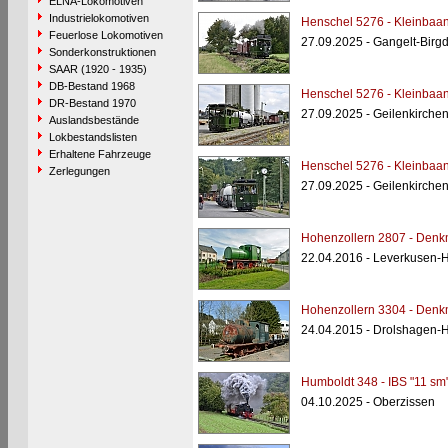
ELNA-Lokomotiven
Industrielokomotiven
Henschel 5276 - Kleinbaan
Feuerlose Lokomotiven
27.09.2025 - Gangelt-Birg
Sonderkonstruktionen
SAAR (1920 - 1935)
DB-Bestand 1968
Henschel 5276 - Kleinbaan
DR-Bestand 1970
27.09.2025 - Geilenkirchen-
Auslandsbestände
Lokbestandslisten
Erhaltene Fahrzeuge
Henschel 5276 - Kleinbaan
Zerlegungen
27.09.2025 - Geilenkirchen-
Hohenzollern 2807 - Denk
22.04.2016 - Leverkusen-H
Hohenzollern 3304 - Denk
24.04.2015 - Drolshagen-
Humboldt 348 - IBS "11 sm
04.10.2025 - Oberzissen