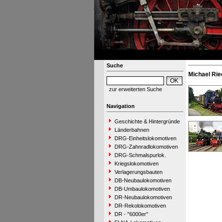
Suche
Michael Rie
zur erweiterten Suche
Navigation
Geschichte & Hintergründe
Länderbahnen
DRG-Einheitslokomotiven
DRG-Zahnradlokomotiven
DRG-Schmalspurlok.
Kriegslokomotiven
Verlagerungsbauten
DB-Neubaulokomotiven
DB-Umbaulokomotiven
DR-Neubaulokomotiven
DR-Rekolokomotiven
DR - "6000er"