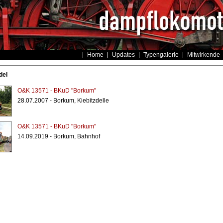
Home
Updates
Typengalerie
Mitwirkende
del
O&K 13571 - BKuD "Borkum"
28.07.2007 - Borkum, Kiebitzdelle
O&K 13571 - BKuD "Borkum"
14.09.2019 - Borkum, Bahnhof