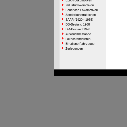
ELNA-Lokomotiven
Industrielokomotiven
Feuerlose Lokomotiven
Sonderkonstruktionen
SAAR (1920 - 1935)
DB-Bestand 1968
DR-Bestand 1970
Auslandsbestände
Lokbestandslisten
Erhaltene Fahrzeuge
Zerlegungen