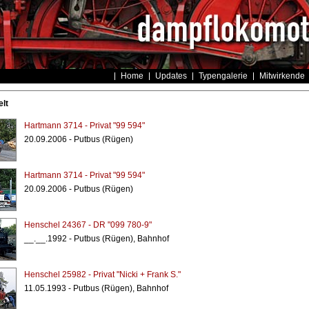
Home
Updates
Typengalerie
Mitwirkende
lt
Hartmann 3714 - Privat "99 594"
20.09.2006 - Putbus (Rügen)
Hartmann 3714 - Privat "99 594"
20.09.2006 - Putbus (Rügen)
Henschel 24367 - DR "099 780-9"
__.__.1992 - Putbus (Rügen), Bahnhof
Henschel 25982 - Privat "Nicki + Frank S."
11.05.1993 - Putbus (Rügen), Bahnhof