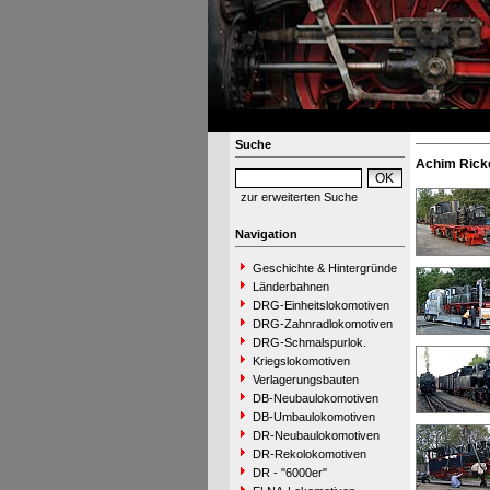
Suche
Achim Ricke
zur erweiterten Suche
Navigation
Geschichte & Hintergründe
Länderbahnen
DRG-Einheitslokomotiven
DRG-Zahnradlokomotiven
DRG-Schmalspurlok.
Kriegslokomotiven
Verlagerungsbauten
DB-Neubaulokomotiven
DB-Umbaulokomotiven
DR-Neubaulokomotiven
DR-Rekolokomotiven
DR - "6000er"