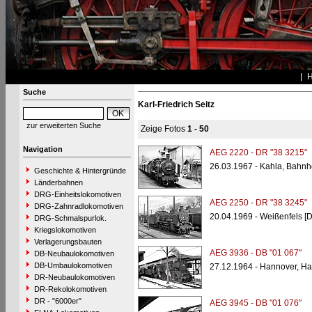
Suche
Karl-Friedrich Seitz
zur erweiterten Suche
Zeige Fotos
1 - 50
Navigation
AEG 2220 - DR "38 3215"
26.03.1967 - Kahla, Bahnh
Geschichte & Hintergründe
Länderbahnen
DRG-Einheitslokomotiven
AEG 2250 - DR "38 3245"
DRG-Zahnradlokomotiven
20.04.1969 - Weißenfels [
DRG-Schmalspurlok.
Kriegslokomotiven
Verlagerungsbauten
AEG 3936 - DB "01 067"
DB-Neubaulokomotiven
DB-Umbaulokomotiven
27.12.1964 - Hannover, H
DR-Neubaulokomotiven
DR-Rekolokomotiven
DR - "6000er"
AEG 3945 - DB "01 076"