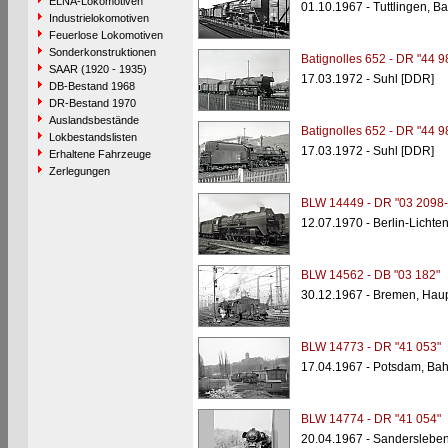
ELNA-Lokomotiven
01.10.1967 - Tuttlingen, B
Industrielokomotiven
Feuerlose Lokomotiven
Sonderkonstruktionen
Batignolles 652 - DR "44 9
SAAR (1920 - 1935)
17.03.1972 - Suhl [DDR]
DB-Bestand 1968
DR-Bestand 1970
Auslandsbestände
Batignolles 652 - DR "44 9
Lokbestandslisten
17.03.1972 - Suhl [DDR]
Erhaltene Fahrzeuge
Zerlegungen
BLW 14449 - DR "03 2098-
12.07.1970 - Berlin-Licht
BLW 14562 - DB "03 182"
30.12.1967 - Bremen, Hau
BLW 14773 - DR "41 053"
17.04.1967 - Potsdam, Ba
BLW 14774 - DR "41 054"
20.04.1967 - Sanderslebe