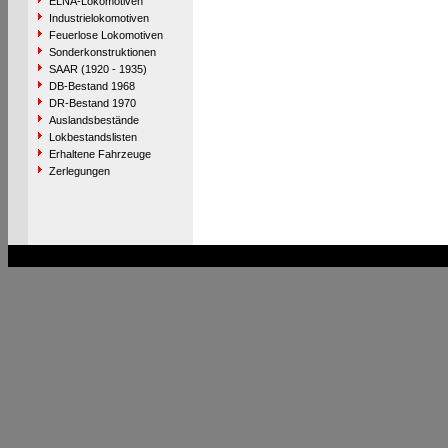
ELNA-Lokomotiven
Industrielokomotiven
Feuerlose Lokomotiven
Sonderkonstruktionen
SAAR (1920 - 1935)
DB-Bestand 1968
DR-Bestand 1970
Auslandsbestände
Lokbestandslisten
Erhaltene Fahrzeuge
Zerlegungen