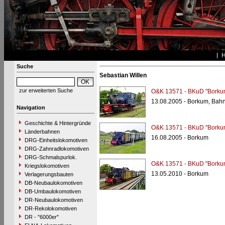
Suche
Sebastian Willen
zur erweiterten Suche
O&K 13571 - BKuD "Borku
13.08.2005 - Borkum, Bah
Navigation
Geschichte & Hintergründe
O&K 13571 - BKuD "Borku
Länderbahnen
16.08.2005 - Borkum
DRG-Einheitslokomotiven
DRG-Zahnradlokomotiven
DRG-Schmalspurlok.
O&K 13571 - BKuD "Borku
Kriegslokomotiven
13.05.2010 - Borkum
Verlagerungsbauten
DB-Neubaulokomotiven
DB-Umbaulokomotiven
DR-Neubaulokomotiven
DR-Rekolokomotiven
DR - "6000er"