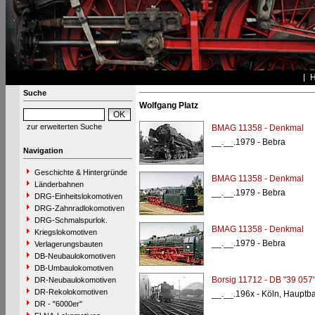
Suche
Wolfgang Platz
zur erweiterten Suche
BMAG 11358 - Denkmal
__.__.1979 - Bebra
Navigation
Geschichte & Hintergründe
BMAG 11358 - Denkmal
Länderbahnen
__.__.1979 - Bebra
DRG-Einheitslokomotiven
DRG-Zahnradlokomotiven
DRG-Schmalspurlok.
BMAG 11358 - Denkmal
Kriegslokomotiven
__.__.1979 - Bebra
Verlagerungsbauten
DB-Neubaulokomotiven
DB-Umbaulokomotiven
Borsig 11712 - DB "39 057
DR-Neubaulokomotiven
DR-Rekolokomotiven
__.__.196x - Köln, Hauptb
DR - "6000er"