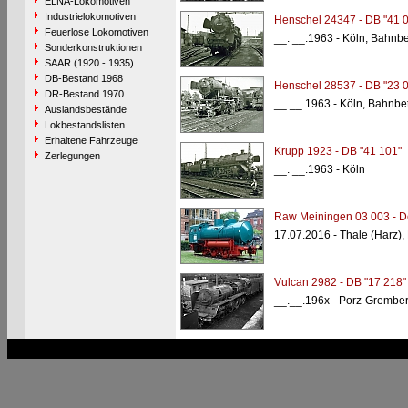
ELNA-Lokomotiven
Industrielokomotiven
Henschel 24347 - DB "41 
Feuerlose Lokomotiven
__. __.1963 - Köln, Bahnb
Sonderkonstruktionen
SAAR (1920 - 1935)
DB-Bestand 1968
Henschel 28537 - DB "23 
DR-Bestand 1970
__.__.1963 - Köln, Bahnbe
Auslandsbestände
Lokbestandslisten
Erhaltene Fahrzeuge
Krupp 1923 - DB "41 101"
Zerlegungen
__. __.1963 - Köln
Raw Meiningen 03 003 - 
17.07.2016 - Thale (Harz)
Vulcan 2982 - DB "17 218"
__.__.196x - Porz-Grembe