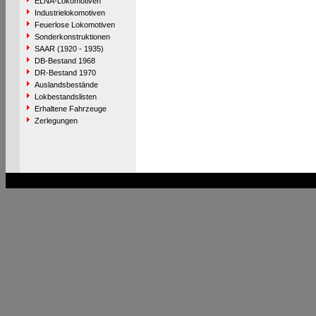
ELNA-Lokomotiven
Industrielokomotiven
Feuerlose Lokomotiven
Sonderkonstruktionen
SAAR (1920 - 1935)
DB-Bestand 1968
DR-Bestand 1970
Auslandsbestände
Lokbestandslisten
Erhaltene Fahrzeuge
Zerlegungen