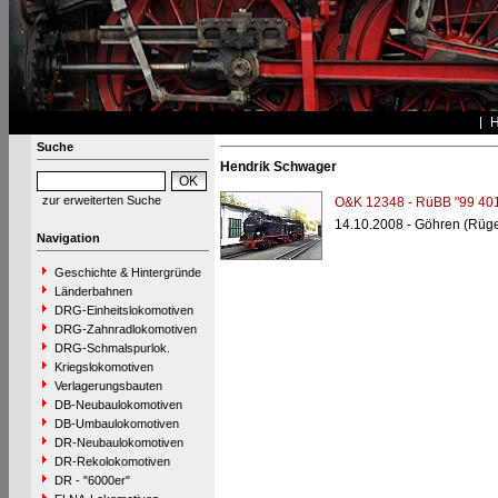
Suche
Hendrik Schwager
zur erweiterten Suche
O&K 12348 - RüBB "99 401
14.10.2008 - Göhren (Rüg
Navigation
Geschichte & Hintergründe
Länderbahnen
DRG-Einheitslokomotiven
DRG-Zahnradlokomotiven
DRG-Schmalspurlok.
Kriegslokomotiven
Verlagerungsbauten
DB-Neubaulokomotiven
DB-Umbaulokomotiven
DR-Neubaulokomotiven
DR-Rekolokomotiven
DR - "6000er"