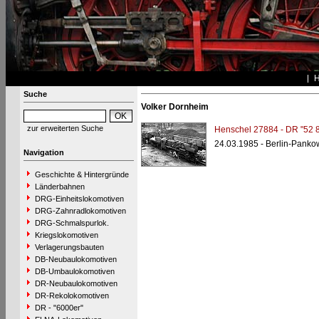
Suche
Volker Dornheim
zur erweiterten Suche
Henschel 27884 - DR "52 
24.03.1985 - Berlin-Panko
Navigation
Geschichte & Hintergründe
Länderbahnen
DRG-Einheitslokomotiven
DRG-Zahnradlokomotiven
DRG-Schmalspurlok.
Kriegslokomotiven
Verlagerungsbauten
DB-Neubaulokomotiven
DB-Umbaulokomotiven
DR-Neubaulokomotiven
DR-Rekolokomotiven
DR - "6000er"