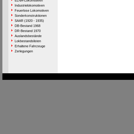
ELNA-Lokomotiven
Industrielokomotiven
Feuerlose Lokomotiven
Sonderkonstruktionen
SAAR (1920 - 1935)
DB-Bestand 1968
DR-Bestand 1970
Auslandsbestände
Lokbestandslisten
Erhaltene Fahrzeuge
Zerlegungen