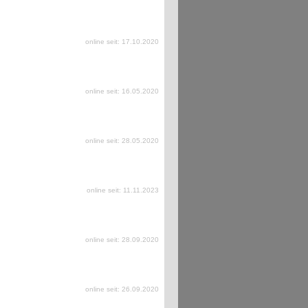
online seit: 17.10.2020
online seit: 16.05.2020
online seit: 28.05.2020
online seit: 11.11.2023
online seit: 28.09.2020
online seit: 26.09.2020