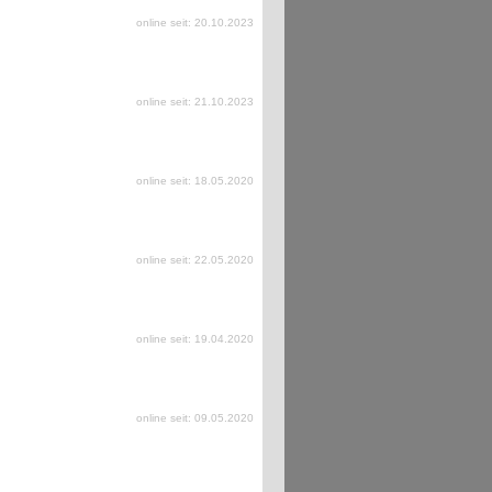
online seit: 20.10.2023
online seit: 21.10.2023
online seit: 18.05.2020
online seit: 22.05.2020
online seit: 19.04.2020
online seit: 09.05.2020