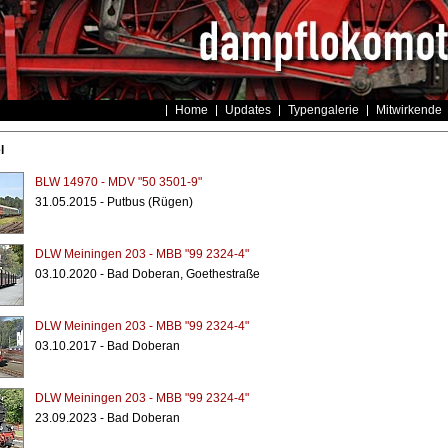
Home
Updates
Typengalerie
Mitwirkende
l
BLW 14970 - MDV "50 3501-9"
31.05.2015 - Putbus (Rügen)
DLW Meiningen 203 - MBB "99 2324-4"
03.10.2020 - Bad Doberan, Goethestraße
DLW Meiningen 203 - MBB "99 2324-4"
03.10.2017 - Bad Doberan
DLW Meiningen 203 - MBB "99 2324-4"
23.09.2023 - Bad Doberan