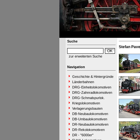
Suche
Stefan Pave
zur erweiterten Suche
Navigation
Geschichte & Hintergründe
Länderbahnen
DRG-Einheitslokomotiven
DRG-Zahnradlokomotiven
DRG-Schmalspurlok.
Kriegslokomotiven
Verlagerungsbauten
DB-Neubaulokomotiven
DB-Umbaulokomotiven
DR-Neubaulokomotiven
DR-Rekolokomotiven
DR - "6000er"