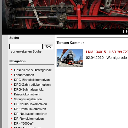
Suche
Torsten Kammer
zur erweiterten Suche
LKM 134015 - HSB "99 723
02.04.2010 - Wernigerode-
Navigation
Geschichte & Hintergründe
Länderbahnen
DRG-Einheitslokomotiven
DRG-Zahnradlokomotiven
DRG-Schmalspurlok.
Kriegslokomotiven
Verlagerungsbauten
DB-Neubaulokomotiven
DB-Umbaulokomotiven
DR-Neubaulokomotiven
DR-Rekolokomotiven
DR - "6000er"