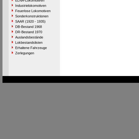
ELNA-Lokomotiven
Industrielokomotiven
Feuerlose Lokomotiven
Sonderkonstruktionen
SAAR (1920 - 1935)
DB-Bestand 1968
DR-Bestand 1970
Auslandsbestände
Lokbestandslisten
Erhaltene Fahrzeuge
Zerlegungen