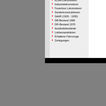
ELNA-Lokomotiven
Industrielokomotiven
Feuerlose Lokomotiven
Sonderkonstruktionen
SAAR (1920 - 1935)
DB-Bestand 1968
DR-Bestand 1970
Auslandsbestände
Lokbestandslisten
Erhaltene Fahrzeuge
Zerlegungen