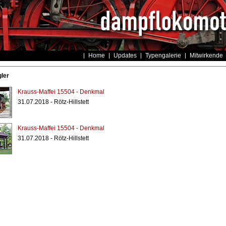
Home
Updates
Typengalerie
Mitwirkende
gler
Krauss-Maffei 15504 - Denkmal
31.07.2018 - Rötz-Hillstett
Krauss-Maffei 15504 - Denkmal
31.07.2018 - Rötz-Hillstett