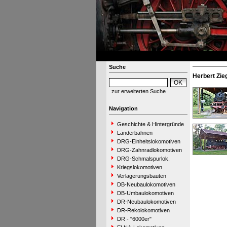
Suche
Herbert Zie
zur erweiterten Suche
Navigation
Geschichte & Hintergründe
Länderbahnen
DRG-Einheitslokomotiven
DRG-Zahnradlokomotiven
DRG-Schmalspurlok.
Kriegslokomotiven
Verlagerungsbauten
DB-Neubaulokomotiven
DB-Umbaulokomotiven
DR-Neubaulokomotiven
DR-Rekolokomotiven
DR - "6000er"