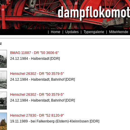
Home
Updates
Typengalerie
Mitwirkende
z
BMAG 11887 - DR "50 3606-6"
24.12.1984 - Halberstadt [DDR]
Henschel 26302 - DR "50 3579-5"
24.12.1984 - Halberstadt, Bahnhof [DDR]
Henschel 26302 - DR "50 3579-5"
24.12.1984 - Halberstadt, Bahnhof [DDR]
Henschel 27830 - DR "52 8120-9"
19.11.1989 - bei Falkenberg (Elstern)-Kleinrössen [DDR]