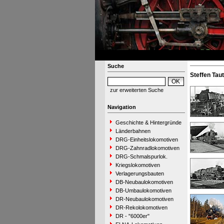
Suche
Steffen Taut
zur erweiterten Suche
Navigation
Geschichte & Hintergründe
Länderbahnen
DRG-Einheitslokomotiven
DRG-Zahnradlokomotiven
DRG-Schmalspurlok.
Kriegslokomotiven
Verlagerungsbauten
DB-Neubaulokomotiven
DB-Umbaulokomotiven
DR-Neubaulokomotiven
DR-Rekolokomotiven
DR - "6000er"