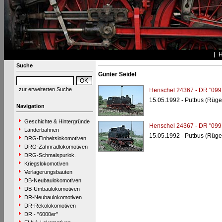
Suche
Günter Seidel
zur erweiterten Suche
Henschel 24367 - DR "099
15.05.1992 - Putbus (Rüge
Navigation
Geschichte & Hintergründe
Henschel 24367 - DR "099
Länderbahnen
15.05.1992 - Putbus (Rüge
DRG-Einheitslokomotiven
DRG-Zahnradlokomotiven
DRG-Schmalspurlok.
Kriegslokomotiven
Verlagerungsbauten
DB-Neubaulokomotiven
DB-Umbaulokomotiven
DR-Neubaulokomotiven
DR-Rekolokomotiven
DR - "6000er"