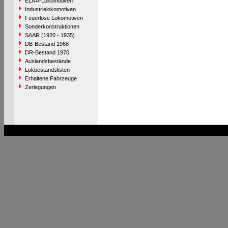
ELNA-Lokomotiven
Industrielokomotiven
Feuerlose Lokomotiven
Sonderkonstruktionen
SAAR (1920 - 1935)
DB-Bestand 1968
DR-Bestand 1970
Auslandsbestände
Lokbestandslisten
Erhaltene Fahrzeuge
Zerlegungen